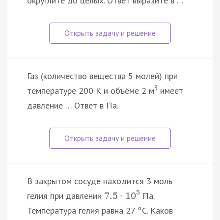
округлите до целых. Ответ выразите в …
Газ (количество вещества 5 молей) при
3
температуре 200 К и объёме 2 м
имеет
давление … Ответ в Па.
В закрытом сосуде находится 3 моль
5
гелия при давлении
Па.
7.5
·
10
Температура гелия равна 27
С. Каков
°