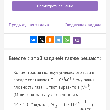
Посмотреть решение
Предыдущая задача
Следующая задача
Вместе с этой задачей также решают:
Концентрация молекул углекислого газа в
23
−3
сосуде составляет 3 · 10
м
. Чему равна
3
плотность газа? Ответ выразите в (г/м
).
(Молярная масса углекислого газа
1
−
3
23
кг/моль,
)…
44
·
10
N
=
6
·
10
A
м
о
л
ь