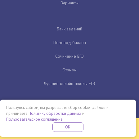
Варианты
Банк заданий
Перевод баллов
Сочинение ЕГЭ
Отзывы
Лучшие онлайн-школы ЕГЭ
Пользуясь сайтом, вы разрешаете сбор cookie-файлов и
принимаете
Политику обработки данных
и
Пользовательское соглашение
.
Бесплатная летняя школа
OK
ПОДРОБНЕЕ
ПРОВЕДИ ЭТО ЛЕТО С ПОЛЬЗОЙ