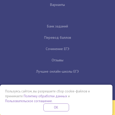
Варианты
Банк заданий
Перевод баллов
Сочинение ЕГЭ
Отзывы
Лучшие онлайн-школы ЕГЭ
Пользуясь сайтом, вы разрешаете сбор cookie-файлов и
принимаете
Политику обработки данных
и
Пользовательское соглашение
.
Бесплатная летняя школа
OK
ПОДРОБНЕЕ
ПРОВЕДИ ЭТО ЛЕТО С ПОЛЬЗОЙ