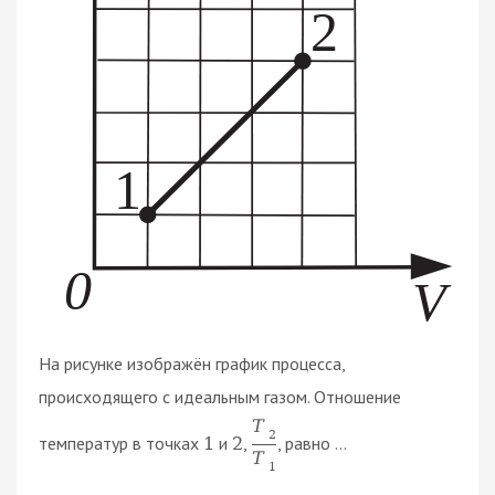
На рисунке изображён график процесса,
происходящего с идеальным газом. Отношение
T
2
температур в точках
и
,
, равно ...
1
2
T
1