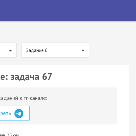
Задание 6
е: задача 67
аданий в тг-канале:
треть
ин. 25 сек.