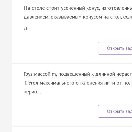
На столе стоит усечённый конус, изготовленны
давлением, оказываемым конусом на стол, есл
Д…
Груз массой m, подвешенный к длинной нерас
T. Угол максимального отклонения нити от по
перио…