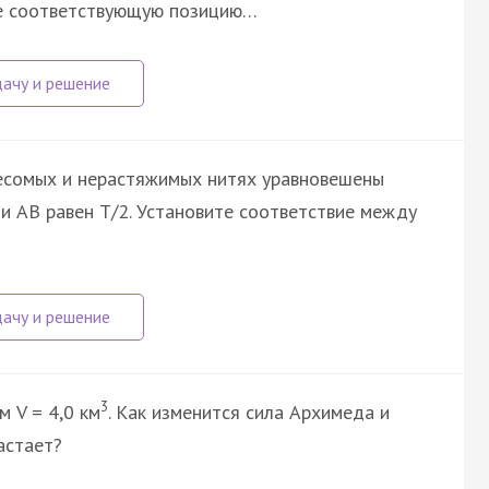
те соответствующую позицию…
есомых и нерастяжимых нитях уравновешены
ти AB равен T/2. Установите соответствие между
3
 V = 4,0 км
. Как изменится сила Архимеда и
астает?
…