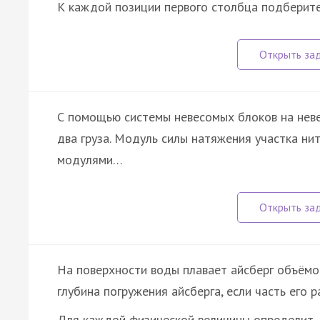
К каждой позиции первого столбца подбери
С помощью системы невесомых блоков на нев
два груза. Модуль силы натяжения участка ни
модулями…
На поверхности воды плавает айсберг объёмом
глубина погружения айсберга, если часть его р
Для каждой физической величины определит