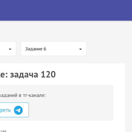
Задание 6
е: задача 120
аданий в тг-канале:
треть
 сек.