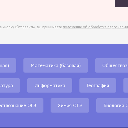
а кнопку «Отправить», вы принимаете
положение об обработке персональн
ная)
Математика (базовая)
Обществоз
атура
Информатика
География
ствознание ОГЭ
Химия ОГЭ
Биология 