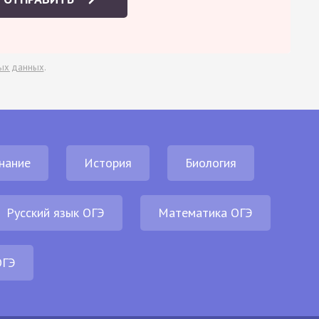
ых данных
.
нание
История
Биология
Русский язык ОГЭ
Математика ОГЭ
ОГЭ