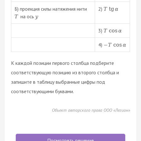
Б) проекция силы натяжения нити
2)
T
tg
α
на ось
T
y
3)
T
cos
α
4)
−
T
cos
α
К каждой позиции первого столбца подберите
соответствующую позицию из второго столбца и
запишите в таблицу выбранные цифры под
соответствующими буквами.
Объект авторского права ООО «Легион»
Посмотреть решение