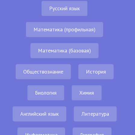
Русский язык
Математика (профильная)
Математика (базовая)
Обществознание
История
Биология
Химия
Английский язык
Литература
Информатика
География