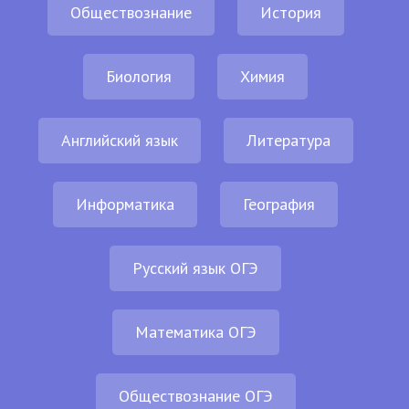
Обществознание
История
Биология
Химия
Английский язык
Литература
Информатика
География
Русский язык ОГЭ
Математика ОГЭ
Обществознание ОГЭ