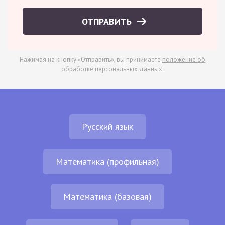
ОТПРАВИТЬ
Нажимая на кнопку «Отправить», вы принимаете
положение об
обработке персональных данных
.
Русский язык
Математика (профильная)
Математика (базовая)