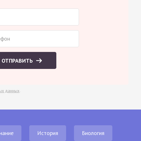
ОТПРАВИТЬ
ых данных
.
нание
История
Биология