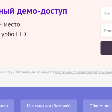
тный демо-доступ
и место
Турбо ЕГЭ
а кнопку «Отправить», вы принимаете
положение об обработке персональн
ная)
Математика (базовая)
Обществоз