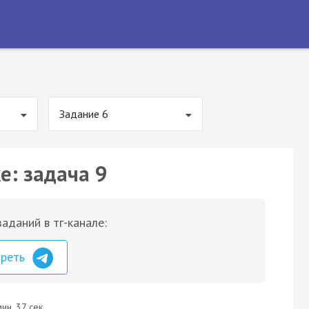
Задание 6
е: задача 9
аданий в тг-канале:
треть
ин. 37 сек.