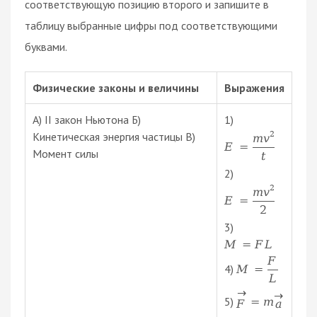
соответствующую позицию второго и запишите в
таблицу выбранные цифры под соответствующими
буквами.
Физические законы и величины
Выражения
А) II закон Ньютона Б)
1)
2
Кинетическая энергия частицы В)
m
v
E
=
Момент силы
t
2)
2
m
v
E
=
2
3)
M
=
F
L
F
4)
M
=
L
→
→
5)
=
m
F
a