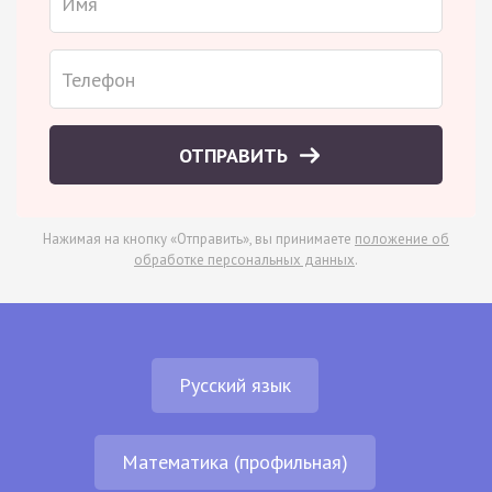
ОТПРАВИТЬ
Нажимая на кнопку «Отправить», вы принимаете
положение об
обработке персональных данных
.
Русский язык
Математика (профильная)