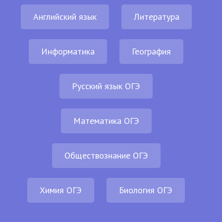
Английский язык
Литература
Информатика
География
Русский язык ОГЭ
Математика ОГЭ
Обществознание ОГЭ
Химия ОГЭ
Биология ОГЭ