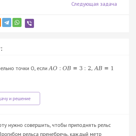
Следующая задача
:
ельно точки О, если
A
O
:
O
B
=
3
:
2
,
A
B
=
1
оту нужно совершить, чтобы приподнять рельс
 Прогибом рельса пренебречь, каждый метр