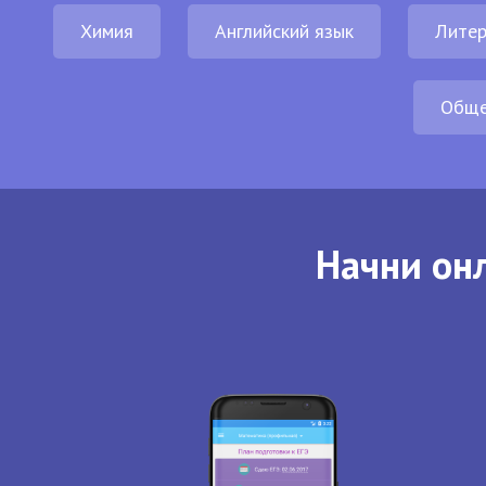
Химия
Английский язык
Литер
Обще
Начни онл