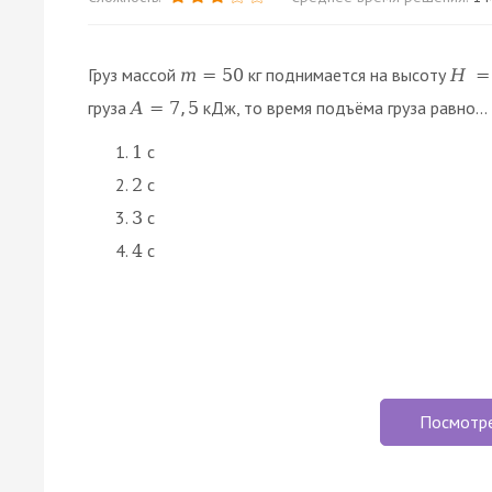
Груз массой
кг поднимается на высоту
m
=
50
H
=
груза
кДж, то время подъёма груза равно...
A
=
7
,
5
c
1
c
2
c
3
c
4
Посмотр