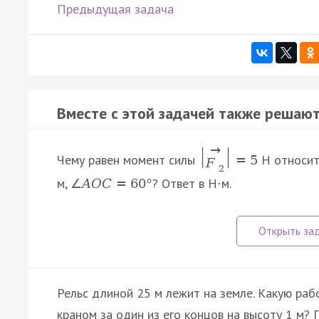
Предыдущая задача
Вместе с этой задачей также решают
→
|
|
Чему равен момент силы
H относит
=
5
F
2
м,
? Ответ в Н
м.
∠
A
O
C
=
60
°
·
Рельс длиной 25 м лежит на земле. Какую раб
краном за один из его концов на высоту 1 м?