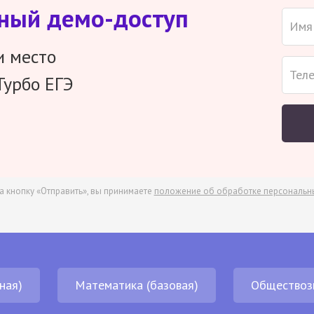
тный демо-доступ
и место
Турбо ЕГЭ
а кнопку «Отправить», вы принимаете
положение об обработке персональн
ная)
Математика (базовая)
Обществоз