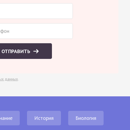
ОТПРАВИТЬ
ых данных
.
нание
История
Биология