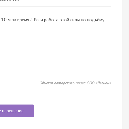
м за время
. Если работа этой силы по подъёму
10
t
Объект авторского права ООО «Легион»
еть решение