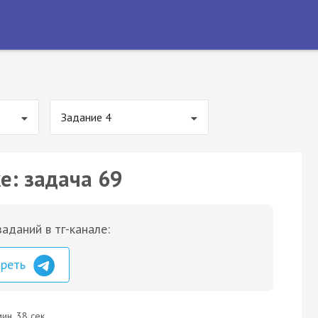
Задание 4
е: задача 69
аданий в тг-канале:
треть
ин. 38 сек.