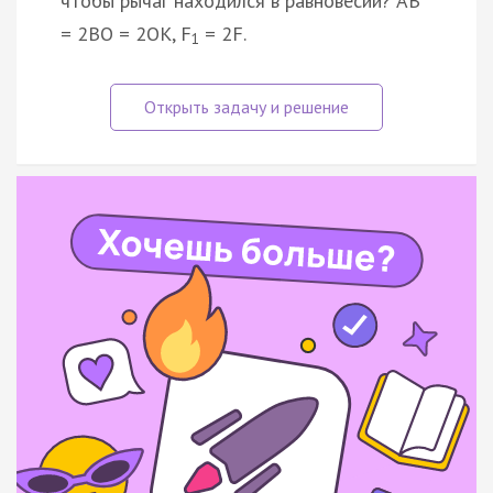
чтобы рычаг находился в равновесии? AB
= 2BO = 2OK, F
= 2F.
1