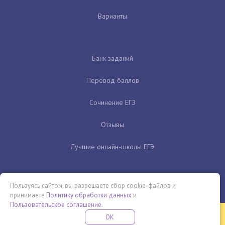
Варианты
Банк заданий
Перевод баллов
Сочинение ЕГЭ
Отзывы
Лучшие онлайн-школы ЕГЭ
Пользуясь сайтом, вы разрешаете сбор cookie-файлов и
принимаете
Политику обработки данных
и
Пользовательское соглашение
.
Бесплатная летняя школа
OK
ПОДРОБНЕЕ
ПРОВЕДИ ЭТО ЛЕТО С ПОЛЬЗОЙ