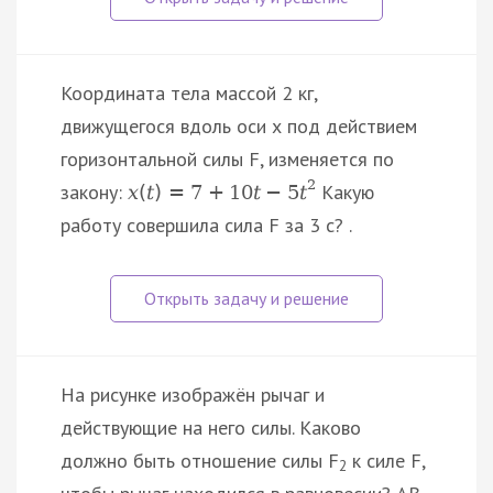
Координата тела массой 2 кг,
движущегося вдоль оси х под действием
горизонтальной силы F, изменяется по
2
закону:
Какую
x
(
t
)
=
7
+
10
t
−
5
t
работу совершила сила F за 3 с? .
На рисунке изображён рычаг и
действующие на него силы. Каково
должно быть отношение силы F
к силе F,
2