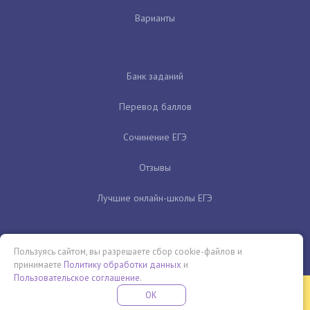
Варианты
Банк заданий
Перевод баллов
Сочинение ЕГЭ
Отзывы
Лучшие онлайн-школы ЕГЭ
Пользуясь сайтом, вы разрешаете сбор cookie-файлов и
принимаете
Политику обработки данных
и
Пользовательское соглашение
.
Бесплатная летняя школа
OK
ПОДРОБНЕЕ
ПРОВЕДИ ЭТО ЛЕТО С ПОЛЬЗОЙ