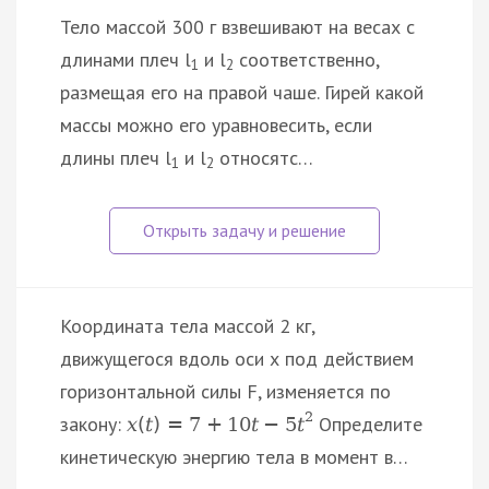
Тело массой 300 г взвешивают на весах с
длинами плеч l
и l
соответственно,
1
2
размещая его на правой чаше. Гирей какой
массы можно его уравновесить, если
длины плеч l
и l
относятс…
1
2
Координата тела массой 2 кг,
движущегося вдоль оси х под действием
горизонтальной силы F, изменяется по
2
закону:
Определите
x
(
t
)
=
7
+
10
t
−
5
t
кинетическую энергию тела в момент в…