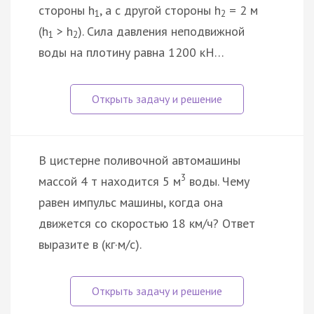
стороны h
, а с другой стороны h
= 2 м
1
2
(h
> h
). Сила давления неподвижной
1
2
воды на плотину равна 1200 кН…
В цистерне поливочной автомашины
3
массой 4 т находится 5 м
воды. Чему
равен импульс машины, когда она
движется со скоростью 18 км/ч? Ответ
выразите в (кг·м/с).