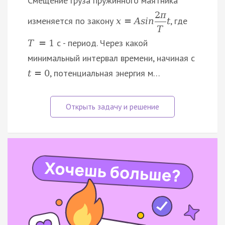
Смещение груза пружинного маятника
2
π
изменяется по закону
, где
x
=
A
s
i
n
t
T
с - период. Через какой
T
=
1
минимальный интервал времени, начиная с
, потенциальная энергия м…
t
=
0