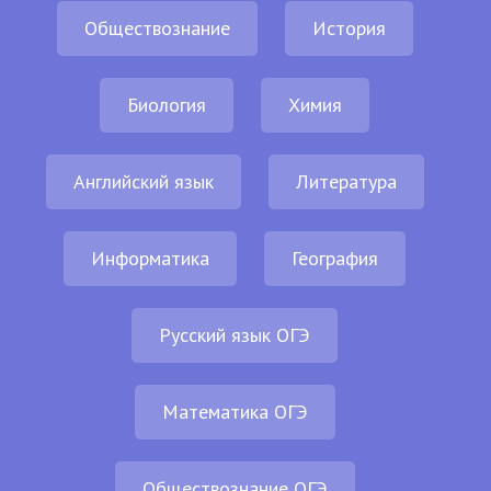
Обществознание
История
Биология
Химия
Английский язык
Литература
Информатика
География
Русский язык ОГЭ
Математика ОГЭ
Обществознание ОГЭ