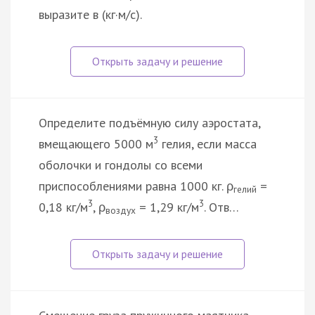
выразите в (кг·м/с).
Определите подъёмную силу аэростата,
3
вмещающего 5000 м
гелия, если масса
оболочки и гондолы со всеми
приспособлениями равна 1000 кг. ρ
=
гелий
3
3
0,18 кг/м
, ρ
= 1,29 кг/м
. Отв…
воздух