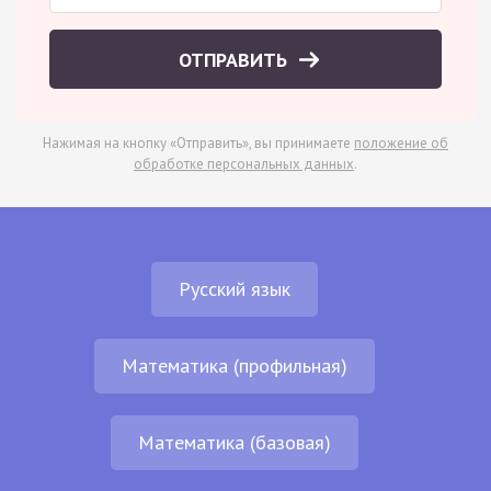
ОТПРАВИТЬ
Нажимая на кнопку «Отправить», вы принимаете
положение об
обработке персональных данных
.
Русский язык
Математика (профильная)
Математика (базовая)