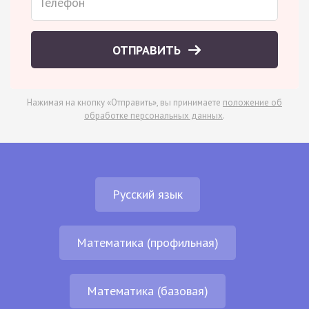
ОТПРАВИТЬ
Нажимая на кнопку «Отправить», вы принимаете
положение об
обработке персональных данных
.
Русский язык
Математика (профильная)
Математика (базовая)