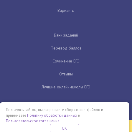
Варианты
Банк заданий
Перевод баллов
Сочинение ЕГЭ
Отзывы
Лучшие онлайн-школы ЕГЭ
Пользуясь сайтом, вы разрешаете сбор cookie-файлов и
принимаете
Политику обработки данных
и
Пользовательское соглашение
.
Бесплатная летняя школа
OK
ПОДРОБНЕЕ