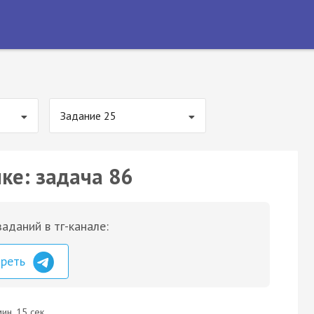
Задание 25
ке: задача 86
аданий в тг-канале:
треть
ин. 15 сек.