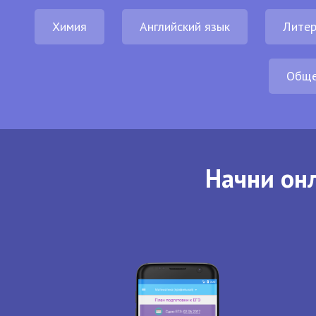
Химия
Английский язык
Литер
Обще
Начни онл