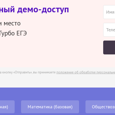
тный демо-доступ
и место
Турбо ЕГЭ
а кнопку «Отправить», вы принимаете
положение об обработке персональн
ная)
Математика (базовая)
Обществоз