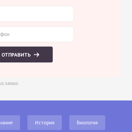
ОТПРАВИТЬ
ых данных
.
нание
История
Биология