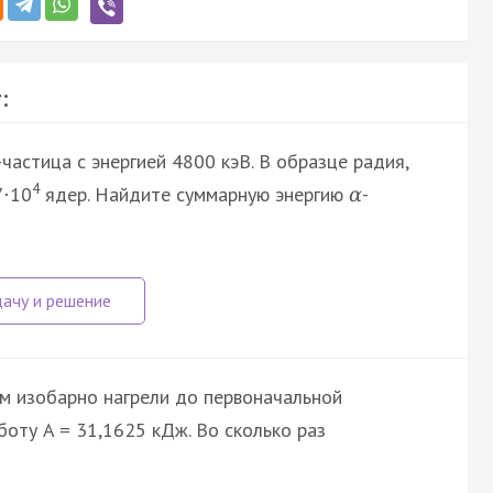
:
-частица с энергией 4800 кэВ. В образце радия,
4
7
10
ядер. Найдите суммарную энергию
-
·
α
ем изобарно нагрели до первоначальной
боту A = 31,1625 кДж. Во сколько раз