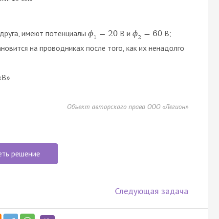
 друга, имеют потенциалы
В и
В;
ϕ
=
20
ϕ
=
60
1
2
новится на проводниках после того, как их ненадолго
«В»
Объект авторского права ООО «Легион»
еть решение
Следующая задача