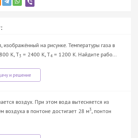
:
, изображённый на рисунке. Температуры газа в
800 K, T
= 2400 K, T
= 1200 K. Найдите рабо…
3
4
ается воздух. При этом вода вытесняется из
3
ём воздуха в понтоне достигает 28 м
, понтон