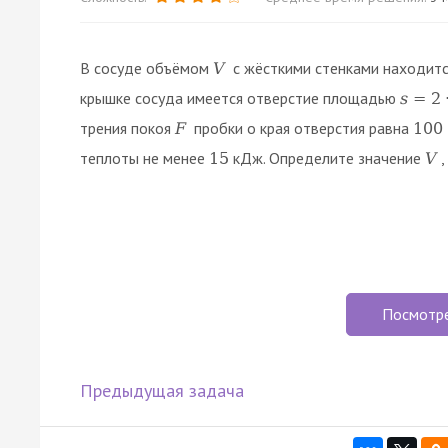
В сосуде объёмом
с жёсткими стенками находитс
V
крышке сосуда имеется отверстие площадью
s
=
2
трения покоя
пробки о края отверстия равна
F
100
теплоты не менее
кДж. Определите значение
,
15
V
Посмотр
Предыдущая задача