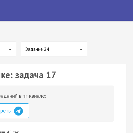
Задание 24
ке: задача 17
аданий в тг-канале:
треть
ин. 45 сек.