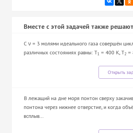
Вместе с этой задачей также решают
С ν = 3 молями идеального газа совершён цикл
различных состояниях равны: T
= 400 K, T
= 
1
2
В лежащий на дне моря понтон сверху закачив
понтона через нижнее отверстие, и когда объ
всплыв…