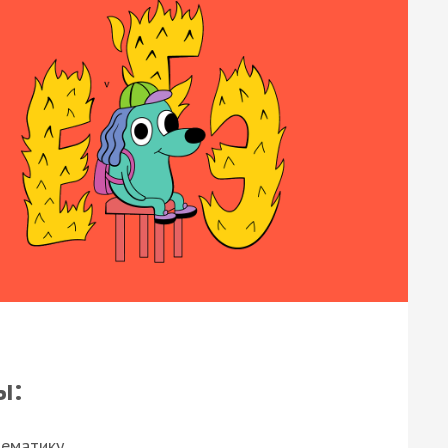
ы:
нематику