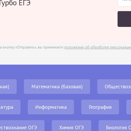
Турбо ЕГЭ
а кнопку «Отправить», вы принимаете
положение об обработке персональн
ная)
Математика (базовая)
Обществоз
атура
Информатика
География
ствознание ОГЭ
Химия ОГЭ
Биология 