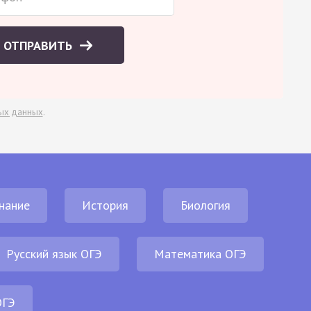
ОТПРАВИТЬ
ых данных
.
нание
История
Биология
Русский язык ОГЭ
Математика ОГЭ
ОГЭ