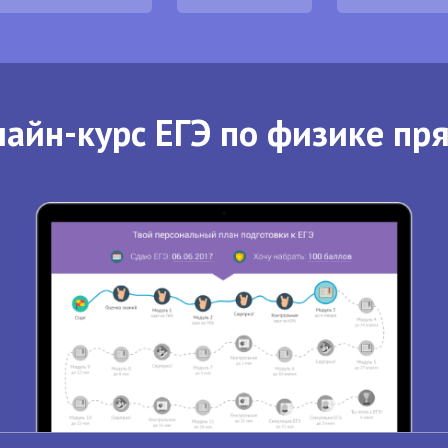
айн-курс ЕГЭ по физике пр