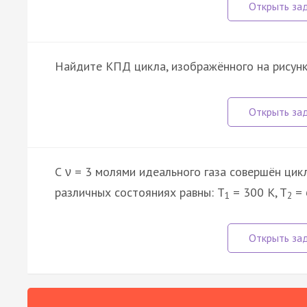
Найдите КПД цикла, изображённого на рисунк
С ν = 3 молями идеального газа совершён цикл
различных состояниях равны: T
= 300 K, T
= 
1
2