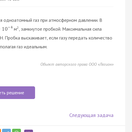
я одноатомный газ при атмосферном давлении. В
−
4
2
м
, замкнутое пробкой. Максимальная сила
·
10
Н. Пробка выскакивает, если газу передать количество
 полагая газ идеальным.
Объект авторского права ООО «Легион»
еть решение
Следующая задача