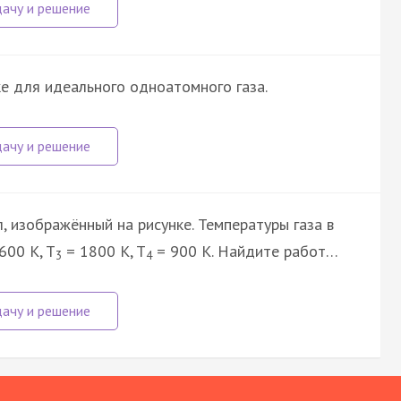
е для идеального одноатомного газа.
, изображённый на рисунке. Температуры газа в
600 K, T
= 1800 K, T
= 900 K. Найдите работ…
3
4