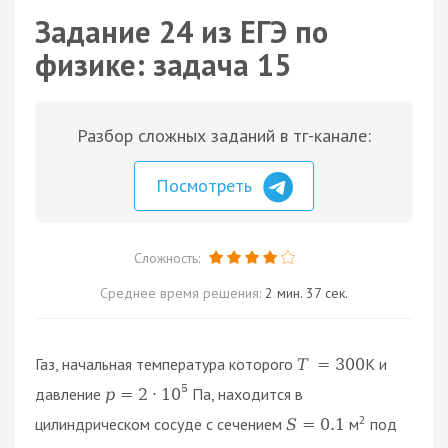
Задание 24 из ЕГЭ по
физике: задача 15
Разбор сложных заданий в тг-канале:
Посмотреть
Сложность:
Среднее время решения:
2 мин. 37 сек.
Газ, начальная температура которого
К и
T
=
300
5
давление
Па, находится в
p
=
2
·
10
2
цилиндрическом сосуде с сечением
м
под
S
=
0.1