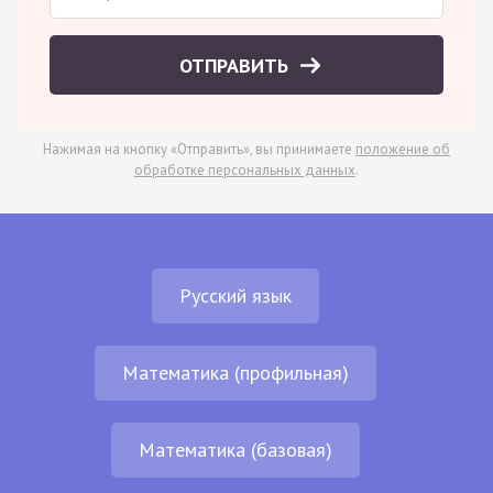
ОТПРАВИТЬ
Нажимая на кнопку «Отправить», вы принимаете
положение об
обработке персональных данных
.
Русский язык
Математика (профильная)
Математика (базовая)