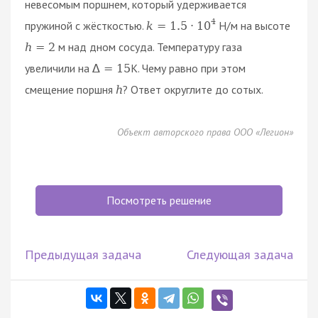
невесомым поршнем, который удерживается
4
пружиной с жёсткостью.
Н/м на высоте
k
=
1.5
·
10
м над дном сосуда. Температуру газа
h
=
2
увеличили на
К. Чему равно при этом
∆
=
15
смещение поршня
? Ответ округлите до сотых.
h
Объект авторского права ООО «Легион»
Посмотреть решение
Предыдущая задача
Следующая задача