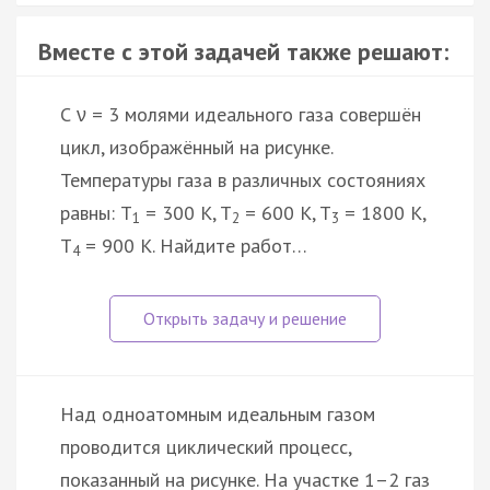
Вместе с этой задачей также решают:
С ν = 3 молями идеального газа совершён
цикл, изображённый на рисунке.
Температуры газа в различных состояниях
равны: T
= 300 K, T
= 600 K, T
= 1800 K,
1
2
3
T
= 900 K. Найдите работ…
4
Над одноатомным идеальным газом
проводится циклический процесс,
показанный на рисунке. На участке 1–2 газ