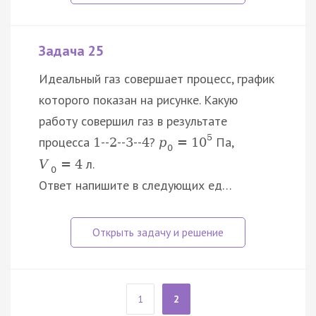
Задача 25
Идеальный газ совершает процесс, график
которого показан на рисунке. Какую
работу совершил газ в результате
5
процесса
--
--
--
?
Па,
1
2
3
4
p
=
10
0
л.
V
=
4
0
Ответ напишите в следующих ед…
1
2