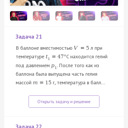
Задача 21
В баллоне вместимостью
л при
V
=
5
температуре
C находится гелий
t
=
47
°
1
под давлением
. После того как из
p
1
баллона была выпущена часть гелия
массой
г, температура в балл…
m
=
15
Задача 22