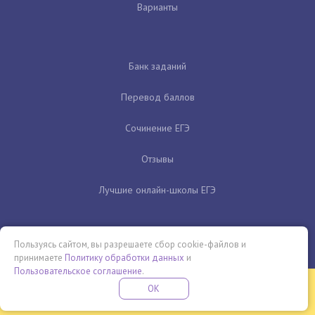
Варианты
Банк заданий
Перевод баллов
Сочинение ЕГЭ
Отзывы
Лучшие онлайн-школы ЕГЭ
Пользуясь сайтом, вы разрешаете сбор cookie-файлов и
принимаете
Политику обработки данных
и
Пользовательское соглашение
.
Бесплатная летняя школа
OK
ПОДРОБНЕЕ
ПРОВЕДИ ЭТО ЛЕТО С ПОЛЬЗОЙ