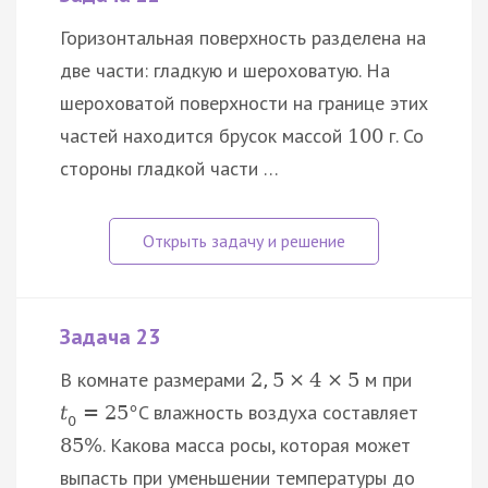
Горизонтальная поверхность разделена на
две части: гладкую и шероховатую. На
шероховатой поверхности на границе этих
частей находится брусок массой
г. Со
100
стороны гладкой части …
Задача 23
В комнате размерами
м при
2
,
5
×
4
×
5
C влажность воздуха составляет
t
=
25
°
0
. Какова масса росы, которая может
85
%
выпасть при уменьшении температуры до