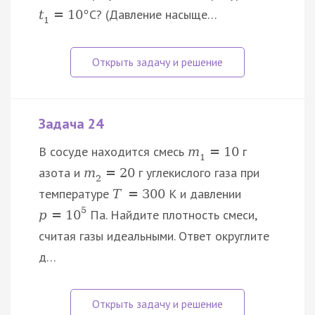
C? (Давление насыще…
t
=
10
°
1
Задача 24
В сосуде находится смесь
г
m
=
10
1
азота и
г углекислого газа при
m
=
20
2
температуре
К и давлении
T
=
300
5
Па. Найдите плотность смеси,
p
=
10
считая газы идеальными. Ответ округлите
д…