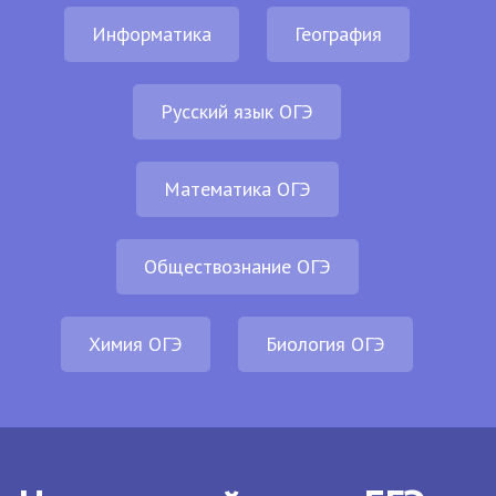
Информатика
География
Русский язык ОГЭ
Математика ОГЭ
Обществознание ОГЭ
Химия ОГЭ
Биология ОГЭ