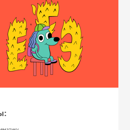
ы:
нематику