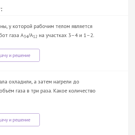
:
ны, у которой рабочим телом является
бот газа A
/A
на участках 3–4 и 1–2.
34
12
ла охладили, а затем нагрели до
бъём газа в три раза. Какое количество