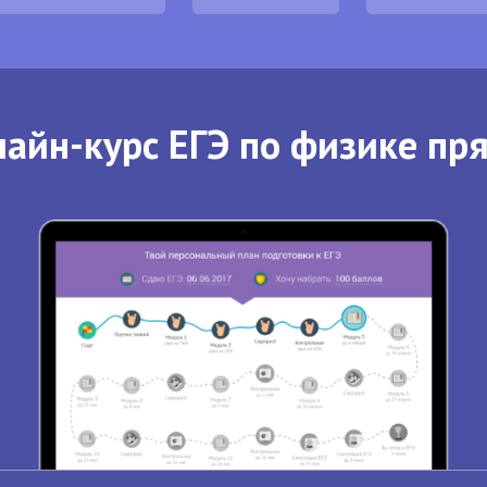
айн-курс ЕГЭ по физике пр