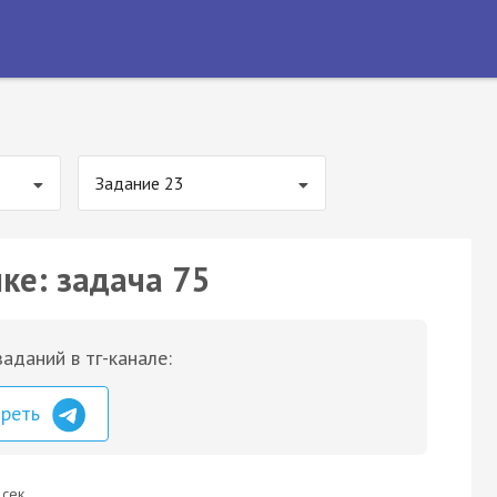
Задание 23
ке: задача 75
аданий в тг-канале:
треть
 сек.