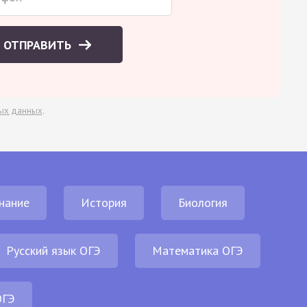
ОТПРАВИТЬ
ых данных
.
нание
История
Биология
Русский язык ОГЭ
Математика ОГЭ
ОГЭ