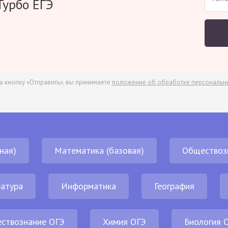
Турбо ЕГЭ
а кнопку «Отправить», вы принимаете
положение об обработке персональн
ная)
Математика (базовая)
Обществоз
атура
Информатика
География
ствознание ОГЭ
Химия ОГЭ
Биология 