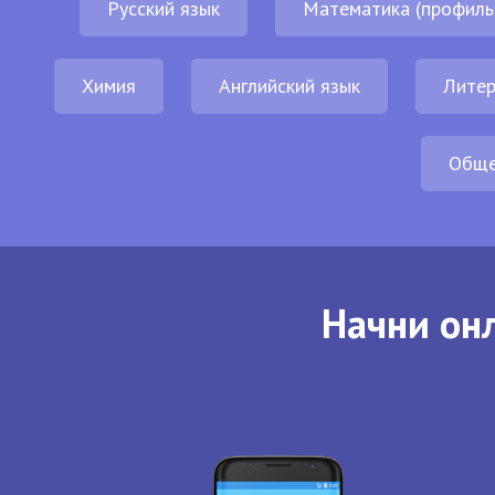
Русский язык
Математика (профиль
Химия
Английский язык
Литер
Обще
Начни онл