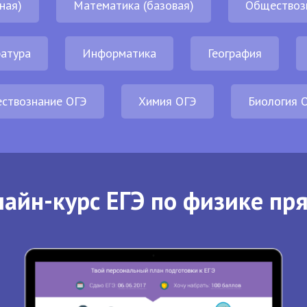
ная)
Математика (базовая)
Обществоз
атура
Информатика
География
ствознание ОГЭ
Химия ОГЭ
Биология 
айн-курс ЕГЭ по физике пр