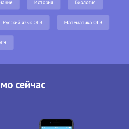
нание
История
Биология
Русский язык ОГЭ
Математика ОГЭ
ОГЭ
ямо сейчас