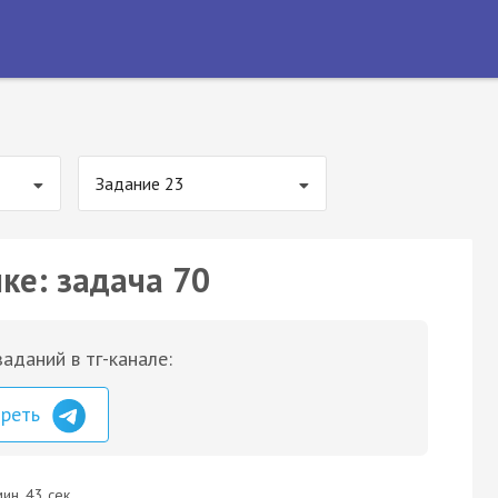
Задание 23
ке: задача 70
аданий в тг-канале:
треть
ин. 43 сек.