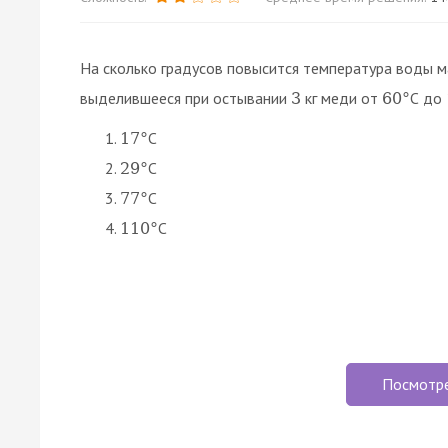
На сколько градусов повысится температура воды 
выделившееся при остывании
кг меди от
С до
3
60
°
С
17
°
С
29
°
С
77
°
С
110
°
Посмотр