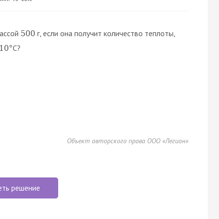
массой
г, если она получит количество теплоты,
500
С?
10
°
Объект авторского права ООО «Легион»
еть решение