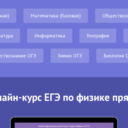
ная)
Математика (базовая)
Обществоз
атура
Информатика
География
ствознание ОГЭ
Химия ОГЭ
Биология 
айн-курс ЕГЭ по физике пр