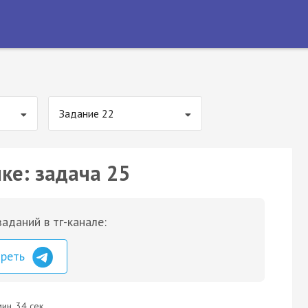
Задание 22
ке: задача 25
аданий в тг-канале:
треть
ин. 34 сек.