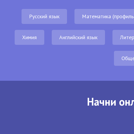
Русский язык
Математика (профиль
Химия
Английский язык
Литер
Обще
Начни онл