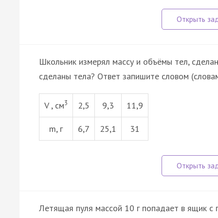
Школьник измерял массу и объёмы тел, сделан
сделаны тела? Ответ запишите словом (словам
3
V , см
2,5
9,3
11,9
m, г
6,7
25,1
31
Летящая пуля массой 10 г попадает в ящик с