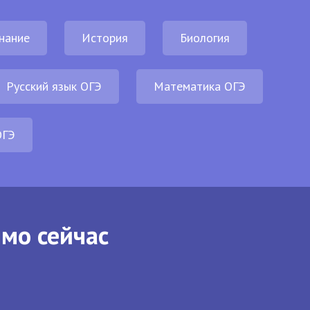
нание
История
Биология
Русский язык ОГЭ
Математика ОГЭ
ОГЭ
ямо сейчас