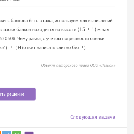
мяч с балкона 6- го этажа, используем для вычислений
а глазок» балкон находится на высоте
м над
(
15
±
1
)
,320508. Чему равна, с учётом погрешности оценки
ю? (_
_)H (ответ написать слитно без
).
±
±
Объект авторского права ООО «Легион»
еть решение
Следующая задача