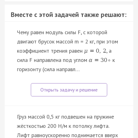
Вместе с этой задачей также решают:
Чему равен модуль силы F, с которой
двигают брусок массой m = 2 кг, при этом
коэффициент трения равен
, а
μ
=
0
,
2
сила F направлена под углом
к
α
=
30
∘
горизонту (сила направл…
Груз массой 0,5 кг подвешен на пружине
жёсткостью 200 Н/м к потолку лифта.
Лифт равноускоренно поднимается вверх