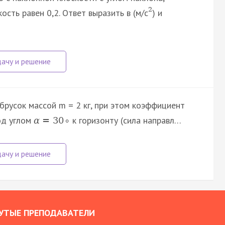
2
сть равен 0,2. Ответ выразить в (м/с
) и
брусок массой m = 2 кг, при этом коэффициент
под углом
к горизонту (сила направл…
α
=
30
∘
УТЫЕ ПРЕПОДАВАТЕЛИ