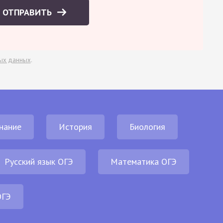
ОТПРАВИТЬ
ых данных
.
нание
История
Биология
Русский язык ОГЭ
Математика ОГЭ
ОГЭ