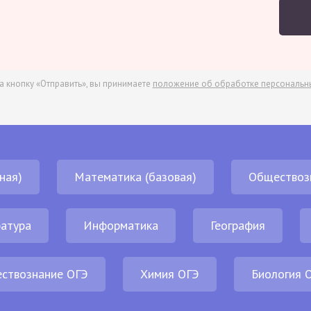
а кнопку «Отправить», вы принимаете
положение об обработке персональн
ная)
Математика (базовая)
Обществоз
атура
Информатика
География
ствознание ОГЭ
Химия ОГЭ
Биология 