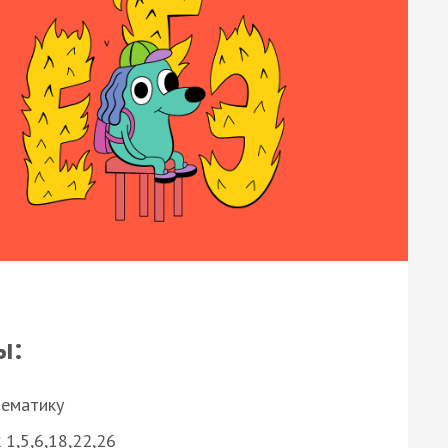
ы:
нематику
 1,5,6,18,22,26