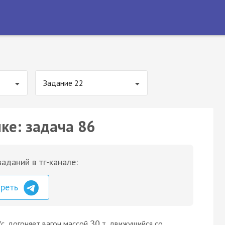
Задание 22
ке: задача 86
аданий в тг-канале:
треть
с, догоняет вагон массой
т, движущийся со
30