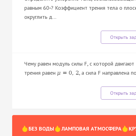
равным 60◦? Коэффициент трения тела о плоско
округлить д…
Чему равен модуль силы F, с которой двигают 
трения равен
, а сила F направлена 
μ
=
0
,
2
БЕЗ ВОДЫ
ЛАМПОВАЯ АТМОСФЕРА
КР