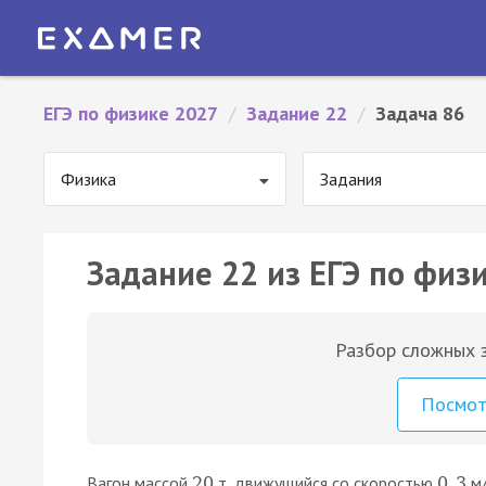
ЕГЭ по физике 2027
/
Задание 22
/
Задача 86
Физика
Задания
Задание 22 из ЕГЭ по физи
Разбор сложных з
Посмо
Вагон массой
т, движущийся со скоростью
м/
20
0
,
3