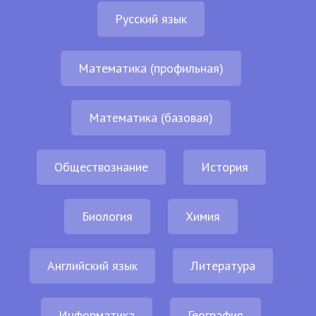
Русский язык
Математика (профильная)
Математика (базовая)
Обществознание
История
Биология
Химия
Английский язык
Литература
Информатика
География