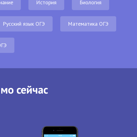
нание
История
Биология
Русский язык ОГЭ
Математика ОГЭ
ОГЭ
ямо сейчас