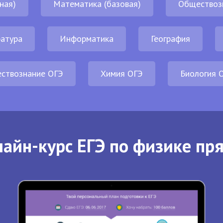
ная)
Математика (базовая)
Обществоз
атура
Информатика
География
ствознание ОГЭ
Химия ОГЭ
Биология 
айн-курс ЕГЭ по физике пр