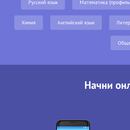
Русский язык
Математика (профиль
Химия
Английский язык
Литер
Обще
Начни онл