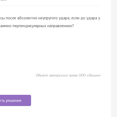
сы после абсолютно неупругого удара, если до удара у
заимно перпендикулярных направлениях?
Объект авторского права ООО «Легион»
еть решение