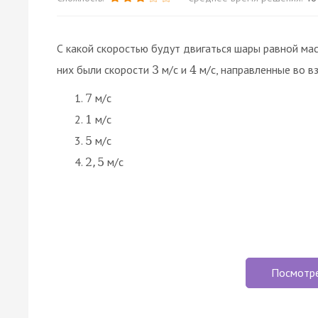
С какой скоростью будут двигаться шары равной мас
них были скорости
м/с и
м/с, направленные во в
3
4
м/с
7
м/с
1
м/с
5
м/с
2
,
5
Посмотр