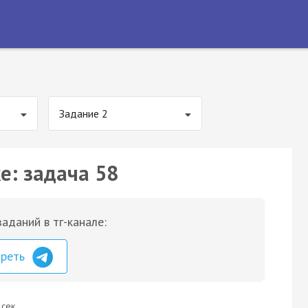
Задание 2
е: задача 58
аданий в тг-канале:
треть
 сек.