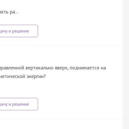
нять ра…
правленной вертикально вверх, поднимается на
нетической энергии?