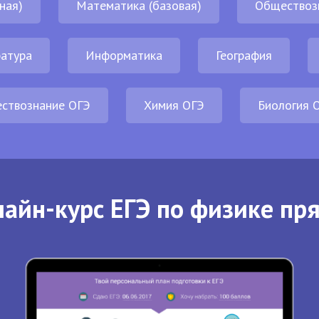
ная)
Математика (базовая)
Обществоз
атура
Информатика
География
ствознание ОГЭ
Химия ОГЭ
Биология 
айн-курс ЕГЭ по физике пр