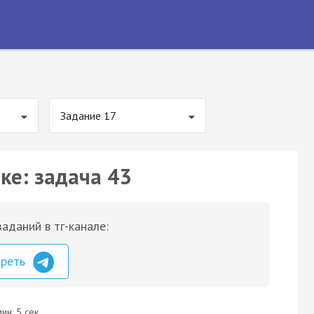
Задание 17
ке: задача 43
аданий в тг-канале:
треть
ин. 5 сек.