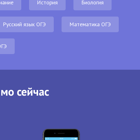
нание
История
Биология
Русский язык ОГЭ
Математика ОГЭ
ОГЭ
ямо сейчас