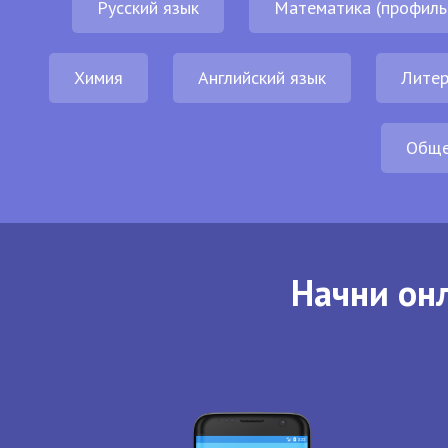
Русский язык
Математика (профиль
Химия
Английский язык
Литер
Обще
Начни онл