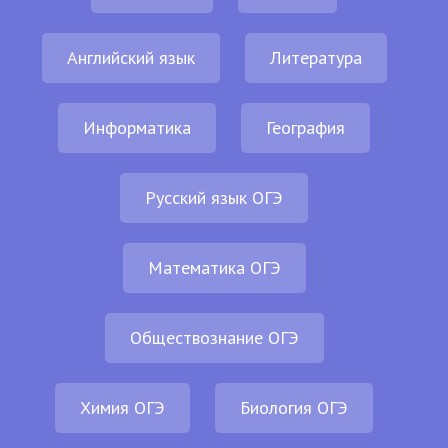
Английский язык
Литература
Информатика
География
Русский язык ОГЭ
Математика ОГЭ
Обществознание ОГЭ
Химия ОГЭ
Биология ОГЭ