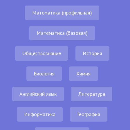
Математика (профильная)
Математика (базовая)
Обществознание
История
Биология
Химия
Английский язык
Литература
Информатика
География