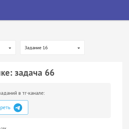
Задание 16
ке: задача 66
аданий в тг-канале:
треть
 сек.