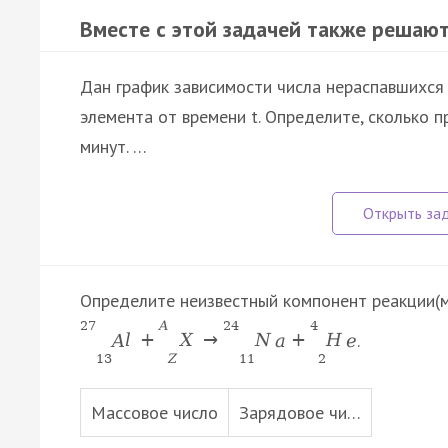
Вместе с этой задачей также решают
Дан график зависимости числа нераспавшихся
элемента от времени t. Определите, сколько 
минут. …
Определите неизвестный компонент реакции(м
27
A
24
4
.
A
l
+
X
→
N
a
+
H
e
13
Z
11
2
Массовое число
Зарядовое чи…