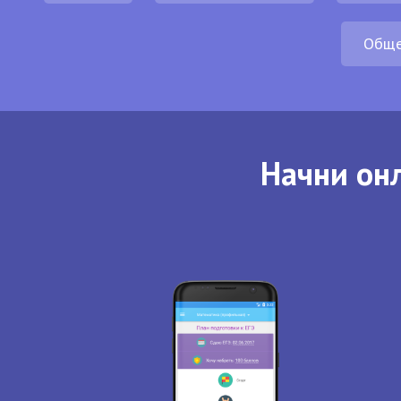
Обще
Начни онл