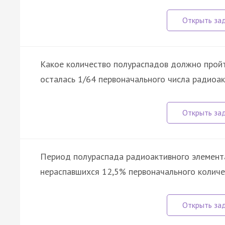
Какое количество полураспадов должно пройт
осталась 1/64 первоначального числа радиоа
Период полураспада радиоактивного элемента
нераспавшихся 12,5% первоначального количес