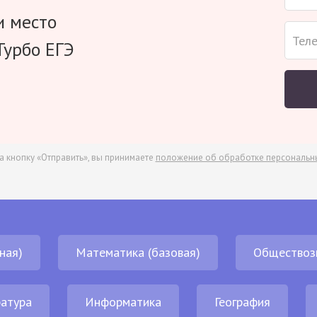
и место
Турбо ЕГЭ
а кнопку «Отправить», вы принимаете
положение об обработке персональн
ная)
Математика (базовая)
Обществоз
атура
Информатика
География