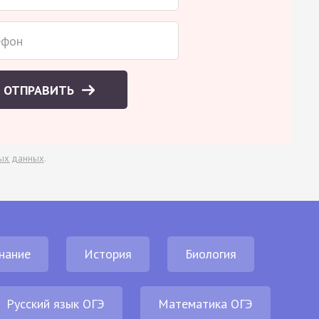
ОТПРАВИТЬ
ых данных
.
нание
История
Биология
Русский язык ОГЭ
Математика ОГЭ