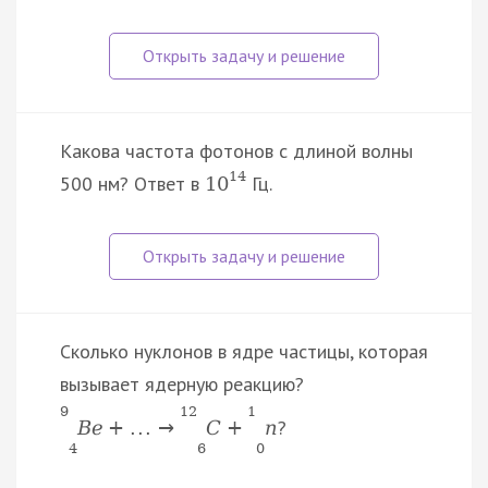
Какова частота фотонов с длиной волны
14
500 нм? Ответ в
Гц.
10
Сколько нуклонов в ядре частицы, которая
вызывает ядерную реакцию?
9
12
1
?
B
e
+
.
.
.
→
C
+
n
4
6
0