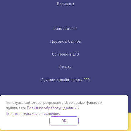
Варианты
Банк заданий
Перевод баллов
Сочинение ЕГЭ
Отзывы
Лучшие онлайн-школы ЕГЭ
Пользуясь сайтом, вы разрешаете сбор cookie-файлов и
принимаете
Политику обработки данных
и
Пользовательское соглашение
.
Бесплатная летняя школа
OK
ПОДРОБНЕЕ
ПРОВЕДИ ЭТО ЛЕТО С ПОЛЬЗОЙ