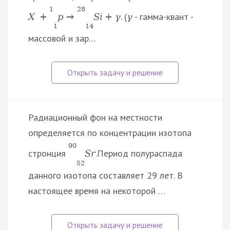
1
28
. (
- гамма-квант -
X
+
p
→
S
i
+
γ
γ
1
14
массовой и зар…
Радиационный фон на местности
определяется по концентрации изотопа
90
стронция
.Период полураспада
S
r
52
данного изотопа составляет 29 лет. В
настоящее время на некоторой …