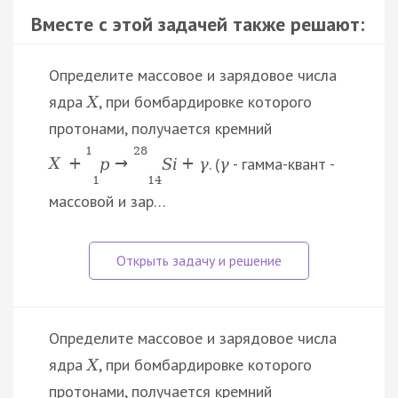
Вместе с этой задачей также решают:
Определите массовое и зарядовое числа
ядра
, при бомбардировке которого
Х
протонами, получается кремний
1
28
. (
- гамма-квант -
X
+
p
→
S
i
+
γ
γ
1
14
массовой и зар…
Определите массовое и зарядовое числа
ядра
, при бомбардировке которого
Х
протонами, получается кремний