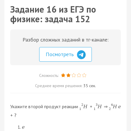
Задание 16 из ЕГЭ по
физике: задача 152
Разбор сложных заданий в тг-канале:
Посмотреть
Сложность:
Среднее время решения:
35 сек.
2
3
4
Укажите второй продукт реакции
+
H
H
⇒
H
e
1
1
2
+
?
e