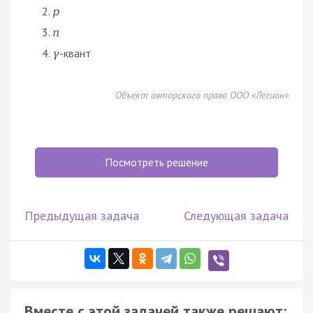
p
n
-квант
γ
Объект авторского права ООО «Легион»
Посмотреть решение
Предыдущая задача
Следующая задача
Вместе с этой задачей также решают: