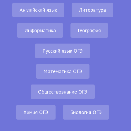
Английский язык
Литература
Информатика
География
Русский язык ОГЭ
Математика ОГЭ
Обществознание ОГЭ
Химия ОГЭ
Биология ОГЭ