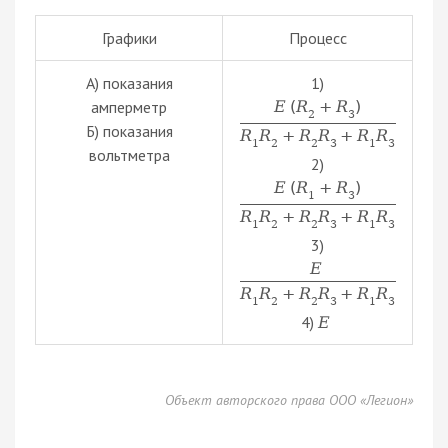
Графики
Процесс
А) показания
1)
амперметр
E
(
R
+
R
)
2
3
Б) показания
R
R
+
R
R
+
R
R
1
2
2
3
1
3
вольтметра
2)
E
(
R
+
R
)
1
3
R
R
+
R
R
+
R
R
1
2
2
3
1
3
3)
E
R
R
+
R
R
+
R
R
1
2
2
3
1
3
4)
E
Объект авторского права ООО «Легион»