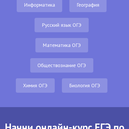
Информатика
География
Русский язык ОГЭ
Математика ОГЭ
Обществознание ОГЭ
Химия ОГЭ
Биология ОГЭ
Начни онлайн-курс ЕГЭ по