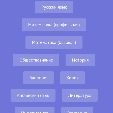
Русский язык
Математика (профильная)
Математика (базовая)
Обществознание
История
Биология
Химия
Английский язык
Литература
Информатика
География