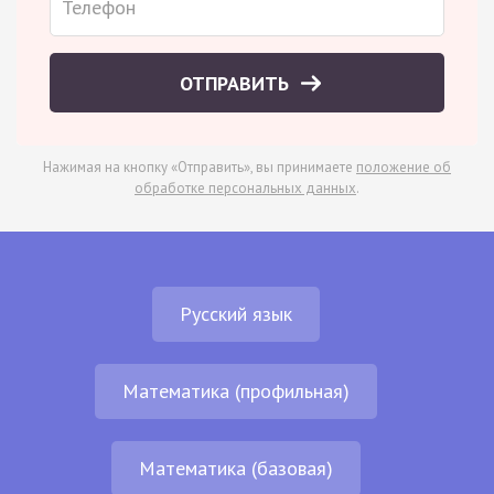
ОТПРАВИТЬ
Нажимая на кнопку «Отправить», вы принимаете
положение об
обработке персональных данных
.
Русский язык
Математика (профильная)
Математика (базовая)