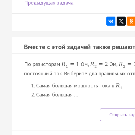
Предыдущая задача
Вместе с этой задачей также решают
По резисторам
Ом,
Ом,
R
=
1
R
=
2
R
=
1
2
3
постоянный ток. Выберите два правильных отв
Самая большая мощность тока в
.
R
1
Самая большая …