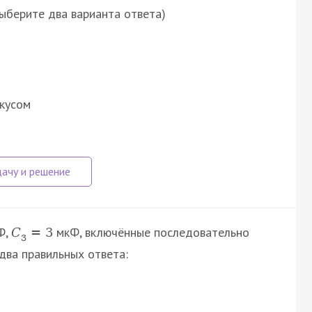
выберите два варианта ответа)
кусом
Ф,
мкФ, включённые последовательно
C
=
3
3
 два правильных ответа: