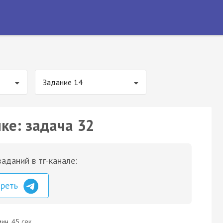
Задание 14
ке: задача 32
аданий в тг-канале:
треть
ин. 45 сек.