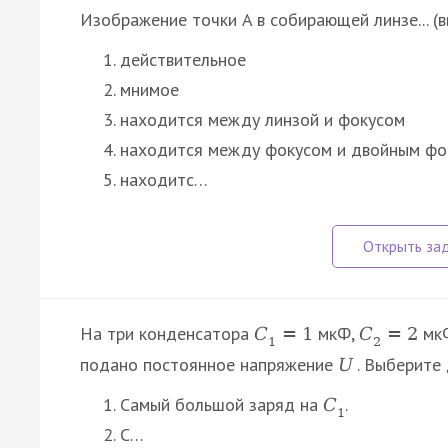
Изображение точки A в собирающей линзе... (
действительное
мнимое
находится между линзой и фокусом
находится между фокусом и двойным фо
находитс…
На три конденсатора
мкФ,
мк
C
=
1
C
=
2
1
2
подано постоянное напряжение
. Выберите
U
Самый большой заряд на
.
C
1
С…