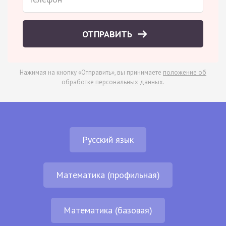
ОТПРАВИТЬ
Нажимая на кнопку «Отправить», вы принимаете
положение об
обработке персональных данных
.
Русский язык
Математика (профильная)
Математика (базовая)