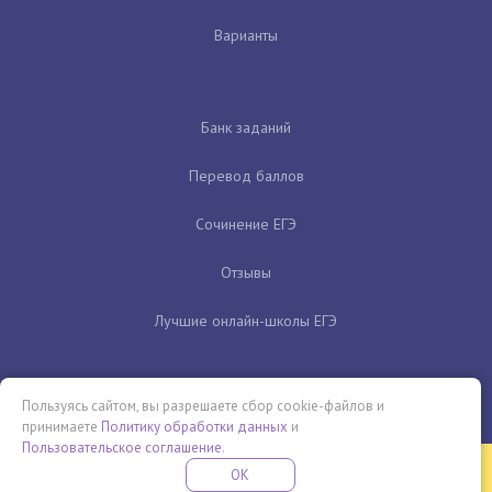
Варианты
Банк заданий
Перевод баллов
Сочинение ЕГЭ
Отзывы
Лучшие онлайн-школы ЕГЭ
Пользуясь сайтом, вы разрешаете сбор cookie-файлов и
принимаете
Политику обработки данных
и
Пользовательское соглашение
.
Бесплатная летняя школа
OK
ПОДРОБНЕЕ
ПРОВЕДИ ЭТО ЛЕТО С ПОЛЬЗОЙ