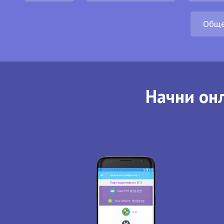
Обще
Начни онл