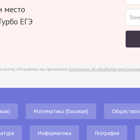
и место
Турбо ЕГЭ
а кнопку «Отправить», вы принимаете
положение об обработке персональн
ная)
Математика (базовая)
Обществоз
атура
Информатика
География