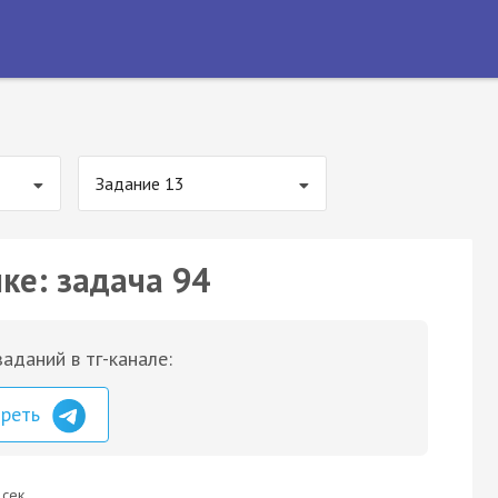
Задание 13
ке: задача 94
аданий в тг-канале:
треть
 сек.