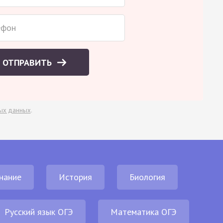
ОТПРАВИТЬ
ых данных
.
нание
История
Биология
Русский язык ОГЭ
Математика ОГЭ