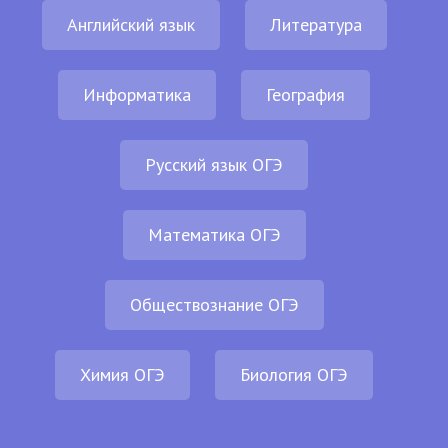
Английский язык
Литература
Информатика
География
Русский язык ОГЭ
Математика ОГЭ
Обществознание ОГЭ
Химия ОГЭ
Биология ОГЭ