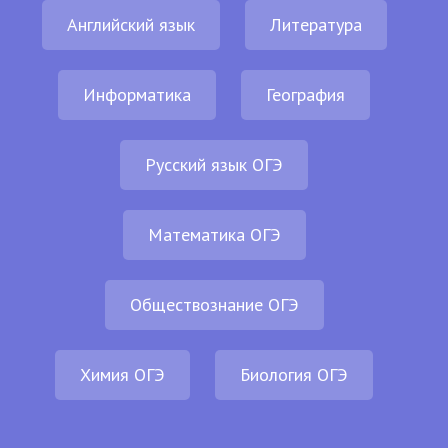
Английский язык
Литература
Информатика
География
Русский язык ОГЭ
Математика ОГЭ
Обществознание ОГЭ
Химия ОГЭ
Биология ОГЭ