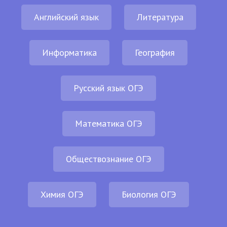
Английский язык
Литература
Информатика
География
Русский язык ОГЭ
Математика ОГЭ
Обществознание ОГЭ
Химия ОГЭ
Биология ОГЭ