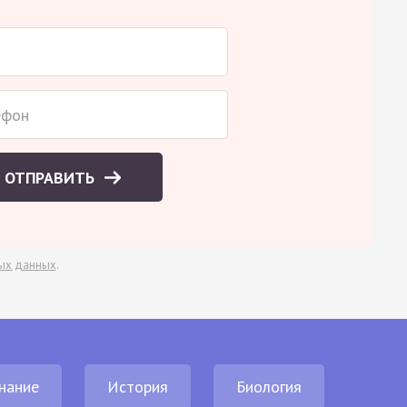
ОТПРАВИТЬ
ых данных
.
нание
История
Биология