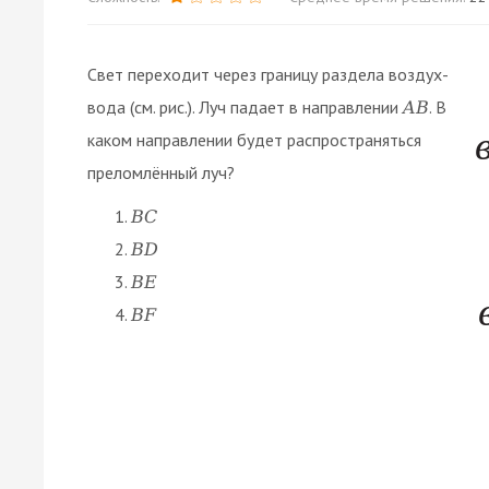
Свет переходит через границу раздела воздух-
вода (см. рис.). Луч падает в направлении
. В
A
B
каком направлении будет распространяться
преломлённый луч?
B
C
B
D
B
E
B
F