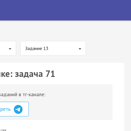
Задание 13
ке: задача 71
аданий в тг-канале:
треть
 сек.