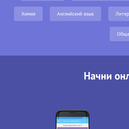
Химия
Английский язык
Литер
Обще
Начни онл